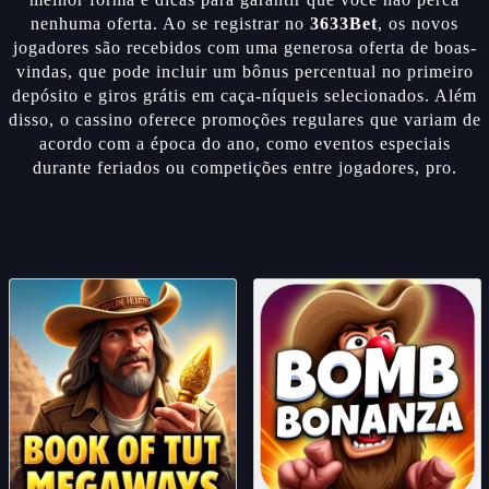
nenhuma oferta. Ao se registrar no
3633Bet
, os novos
jogadores são recebidos com uma generosa oferta de boas-
vindas, que pode incluir um bônus percentual no primeiro
depósito e giros grátis em caça-níqueis selecionados. Além
disso, o cassino oferece promoções regulares que variam de
acordo com a época do ano, como eventos especiais
durante feriados ou competições entre jogadores, pro.