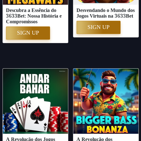
Descubra a Essência do
Desvendando o Mundo dos
3633Bet: Nossa História e
Jogos Virtuais na 3633Bet
Compromissos
SIGN UP
SIGN UP
A Revolução dos Jogos
A Revolução dos