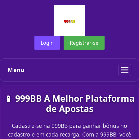
Login
Registrar-se
Menu
📱 999BB A Melhor Plataforma
de Apostas
Cadastre-se na 999BB para ganhar bônus no
cadastro e em cada recarga. Com a 999BB, você