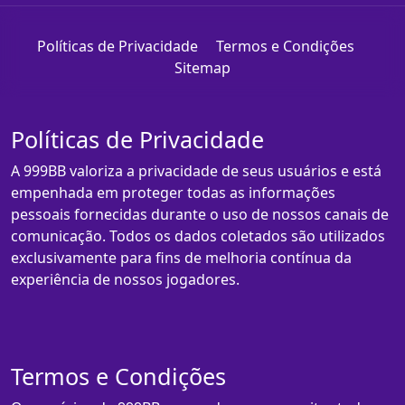
Políticas de Privacidade
Termos e Condições
Sitemap
Políticas de Privacidade
A 999BB valoriza a privacidade de seus usuários e está
empenhada em proteger todas as informações
pessoais fornecidas durante o uso de nossos canais de
comunicação. Todos os dados coletados são utilizados
exclusivamente para fins de melhoria contínua da
experiência de nossos jogadores.
Termos e Condições