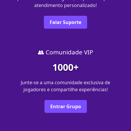
atendimento personalizado!
Falar Suporte
👥 Comunidade VIP
1000+
Junte-se a uma comunidade exclusiva de
jogadores e compartilhe experiências!
Entrar Grupo