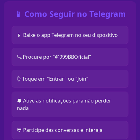
📱 Como Seguir no Telegram
📱 Baixe o app Telegram no seu dispositivo
🔍 Procure por "@999BBOficial"
👆 Toque em "Entrar" ou "Join"
🔔 Ative as notificações para não perder
nada
💬 Participe das conversas e interaja