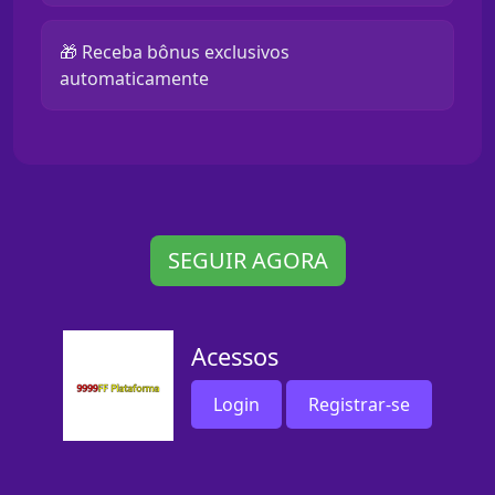
🎁 Receba bônus exclusivos
automaticamente
SEGUIR AGORA
Acessos
Login
Registrar-se