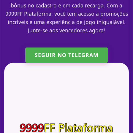
bônus no cadastro e em cada recarga. Com a
9999FF Plataforma, você tem acesso a promoções
incríveis e uma experiência de jogo inigualável.
Junte-se aos vencedores agora!
SEGUIR NO TELEGRAM