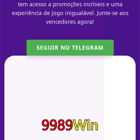
tem acesso a promoções incríveis e uma
experiência de jogo inigualável. Junte-se aos
vencedores agora!
SEGUIR NO TELEGRAM