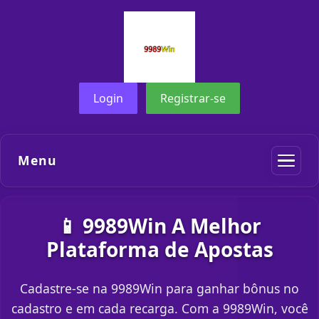
Login
Registrar-se
Menu
📱 9989Win A Melhor
Plataforma de Apostas
Cadastre-se na 9989Win para ganhar bônus no
cadastro e em cada recarga. Com a 9989Win, você