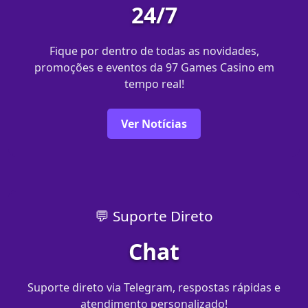
24/7
Fique por dentro de todas as novidades,
promoções e eventos da 97 Games Casino em
tempo real!
Ver Notícias
💬 Suporte Direto
Chat
Suporte direto via Telegram, respostas rápidas e
atendimento personalizado!