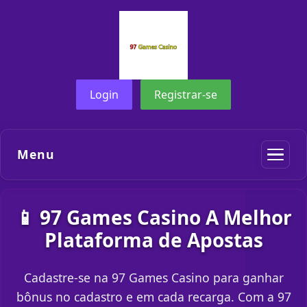
Login
Registrar-se
Menu
📱 97 Games Casino A Melhor
Plataforma de Apostas
Cadastre-se na 97 Games Casino para ganhar
bônus no cadastro e em cada recarga. Com a 97