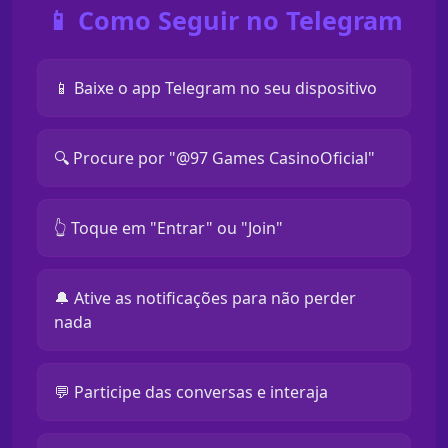
📱 Como Seguir no Telegram
📱 Baixe o app Telegram no seu dispositivo
🔍 Procure por "@97 Games CasinoOficial"
👆 Toque em "Entrar" ou "Join"
🔔 Ative as notificações para não perder
nada
💬 Participe das conversas e interaja