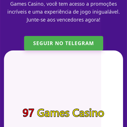
Games Casino, você tem acesso a promoções
incríveis e uma experiência de jogo inigualável.
Junte-se aos vencedores agora!
SEGUIR NO TELEGRAM