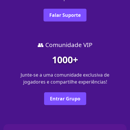
Falar Suporte
👥 Comunidade VIP
1000+
Junte-se a uma comunidade exclusiva de
jogadores e compartilhe experiências!
Entrar Grupo