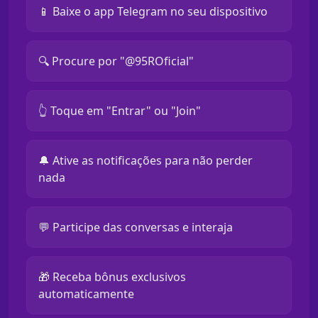
📱 Baixe o app Telegram no seu dispositivo
🔍 Procure por "@95ROficial"
👆 Toque em "Entrar" ou "Join"
🔔 Ative as notificações para não perder
nada
💬 Participe das conversas e interaja
🎁 Receba bônus exclusivos
automaticamente