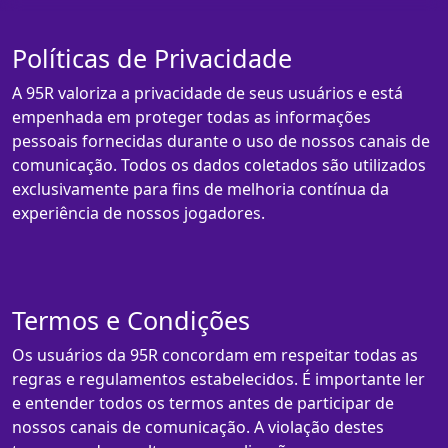
Políticas de Privacidade
A 95R valoriza a privacidade de seus usuários e está
empenhada em proteger todas as informações
pessoais fornecidas durante o uso de nossos canais de
comunicação. Todos os dados coletados são utilizados
exclusivamente para fins de melhoria contínua da
experiência de nossos jogadores.
Termos e Condições
Os usuários da 95R concordam em respeitar todas as
regras e regulamentos estabelecidos. É importante ler
e entender todos os termos antes de participar de
nossos canais de comunicação. A violação destes