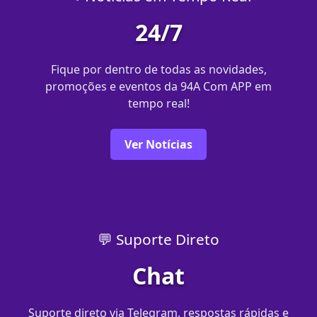
24/7
Fique por dentro de todas as novidades,
promoções e eventos da 94A Com APP em
tempo real!
Ver Notícias
💬 Suporte Direto
Chat
Suporte direto via Telegram, respostas rápidas e