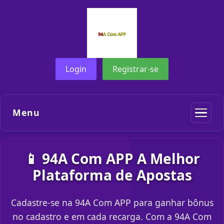
Login
Registrar-se
Menu
📱 94A Com APP A Melhor
Plataforma de Apostas
Cadastre-se na 94A Com APP para ganhar bônus
no cadastro e em cada recarga. Com a 94A Com