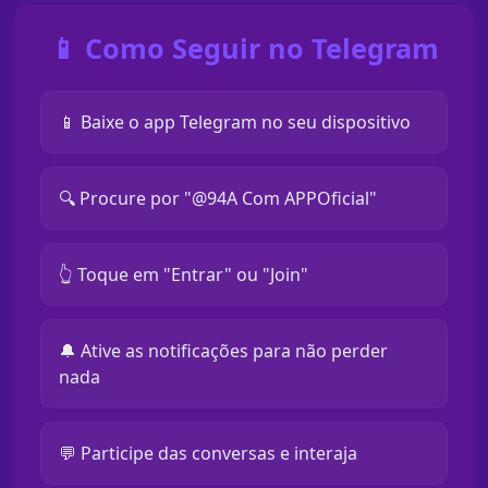
📱 Como Seguir no Telegram
📱 Baixe o app Telegram no seu dispositivo
🔍 Procure por "@94A Com APPOficial"
👆 Toque em "Entrar" ou "Join"
🔔 Ative as notificações para não perder
nada
💬 Participe das conversas e interaja