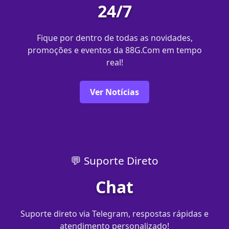
24/7
Fique por dentro de todas as novidades,
promoções e eventos da 88G.Com em tempo
real!
Ver Notícias
💬 Suporte Direto
Chat
Suporte direto via Telegram, respostas rápidas e
atendimento personalizado!