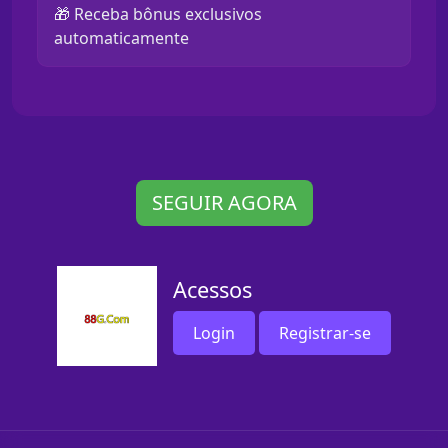
🎁 Receba bônus exclusivos
automaticamente
SEGUIR AGORA
Acessos
Login
Registrar-se