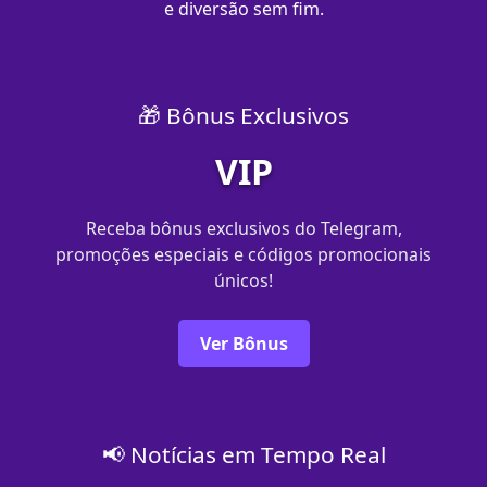
e diversão sem fim.
🎁 Bônus Exclusivos
VIP
Receba bônus exclusivos do Telegram,
promoções especiais e códigos promocionais
únicos!
Ver Bônus
📢 Notícias em Tempo Real