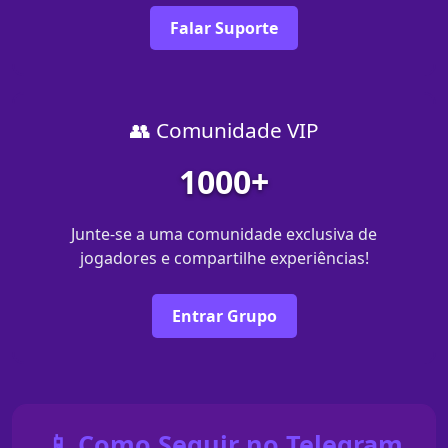
Falar Suporte
👥 Comunidade VIP
1000+
Junte-se a uma comunidade exclusiva de
jogadores e compartilhe experiências!
Entrar Grupo
📱 Como Seguir no Telegram