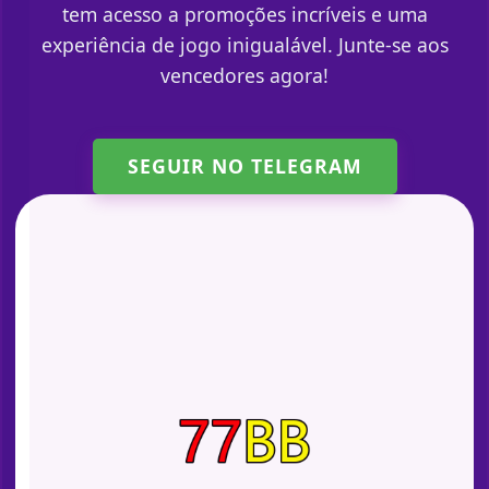
tem acesso a promoções incríveis e uma
experiência de jogo inigualável. Junte-se aos
vencedores agora!
SEGUIR NO TELEGRAM