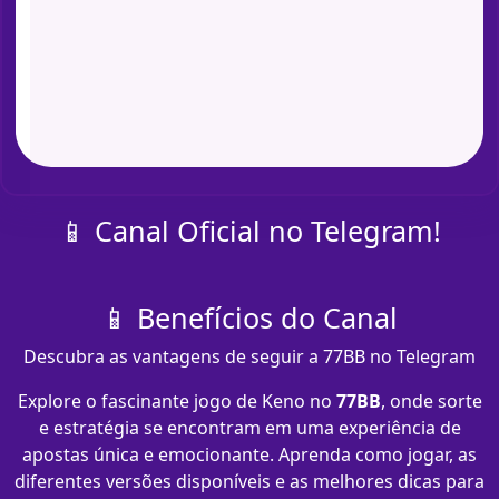
📱 Canal Oficial no Telegram!
📱 Benefícios do Canal
Descubra as vantagens de seguir a 77BB no Telegram
Explore o fascinante jogo de Keno no
77BB
, onde sorte
e estratégia se encontram em uma experiência de
apostas única e emocionante. Aprenda como jogar, as
diferentes versões disponíveis e as melhores dicas para