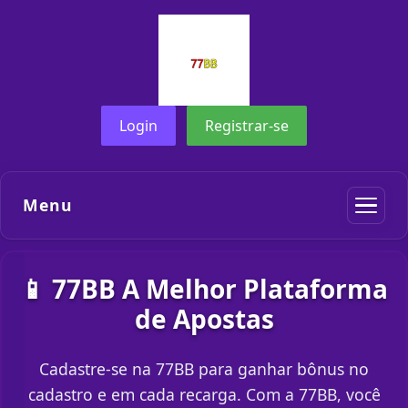
Login
Registrar-se
Menu
📱 77BB A Melhor Plataforma
de Apostas
Cadastre-se na 77BB para ganhar bônus no
cadastro e em cada recarga. Com a 77BB, você