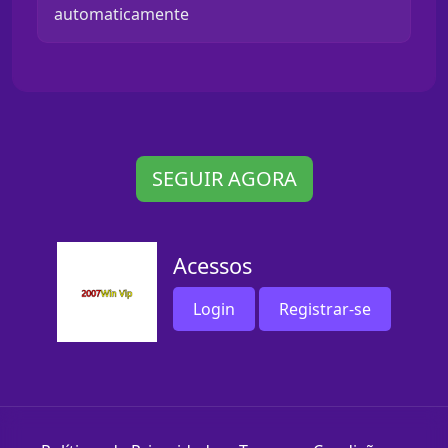
automaticamente
SEGUIR AGORA
Acessos
Login
Registrar-se