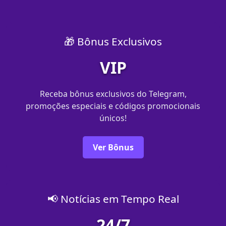
🎁 Bônus Exclusivos
VIP
Receba bônus exclusivos do Telegram,
promoções especiais e códigos promocionais
únicos!
Ver Bônus
📢 Notícias em Tempo Real
24/7