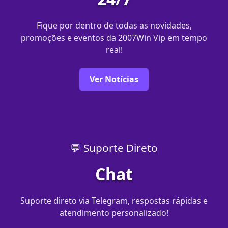
Fique por dentro de todas as novidades,
promoções e eventos da 2007Win Vip em tempo
real!
Ver Notícias
💬 Suporte Direto
Chat
Suporte direto via Telegram, respostas rápidas e
atendimento personalizado!