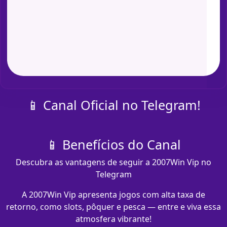
📱 Canal Oficial no Telegram!
📱 Benefícios do Canal
Descubra as vantagens de seguir a 2007Win Vip no
Telegram
A 2007Win Vip apresenta jogos com alta taxa de
retorno, como slots, pôquer e pesca — entre e viva essa
atmosfera vibrante!