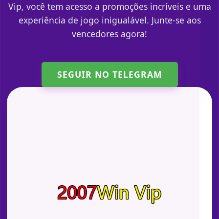
Vip, você tem acesso a promoções incríveis e uma
experiência de jogo inigualável. Junte-se aos
vencedores agora!
SEGUIR NO TELEGRAM