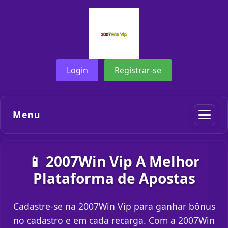
Login
Registrar-se
Menu
📱 2007Win Vip A Melhor
Plataforma de Apostas
Cadastre-se na 2007Win Vip para ganhar bônus
no cadastro e em cada recarga. Com a 2007Win